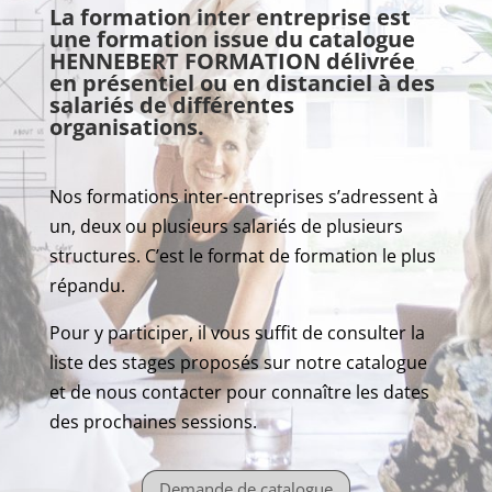
La formation inter entreprise est
une formation issue du catalogue
HENNEBERT FORMATION délivrée
en présentiel ou en distanciel à des
salariés de différentes
organisations.
Nos formations inter-entreprises s’adressent à
un, deux ou plusieurs salariés de plusieurs
structures. C’est le format de formation le plus
répandu.
Pour y participer, il vous suffit de consulter la
liste des stages proposés sur notre catalogue
et de nous contacter pour connaître les dates
des prochaines sessions.
Demande de catalogue